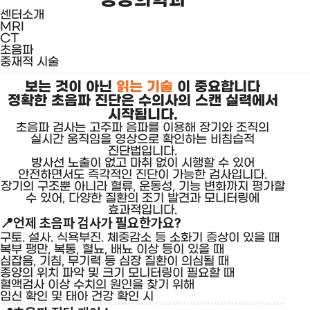
센터소개
MRI
CT
초음파
중재적 시술
보는 것이 아닌
읽는 기술
이 중요합니다
정확한 초음파 진단은 수의사의 스캔 실력에서
시작됩니다.
초음파 검사는 고주파 음파를 이용해 장기와 조직의
실시간 움직임을 영상으로 확인하는 비침습적
진단법입니다.
방사선 노출이 없고 마취 없이 시행할 수 있어
안전하면서도 즉각적인 진단이 가능한 검사입니다.
장기의 구조뿐 아니라 혈류, 운동성, 기능 변화까지 평가할
수 있어, 다양한 질환의 조기 발견과 모니터링에
효과적입니다.
📍
언제 초음파 검사가 필요한가요?
구토. 설사. 식욕부진. 체중감소 등 소화기 증상이 있을 때
복부 팽만, 복통, 혈뇨, 배뇨 이상 등이 있을 때
심잡음, 기침, 무기력 등 심장 질환이 의심될 때
종양의 위치 파악 및 크기 모니터링이 필요할 때
혈액검사 이상 수치의 원인을 찾기 위해
임신 확인 및 태아 건강 확인 시