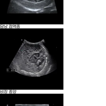
담낭 점액종
비장 종양