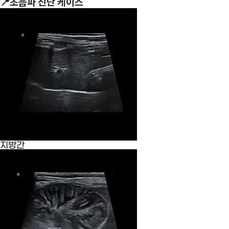
📍
초음파 진단 케이스
지방간