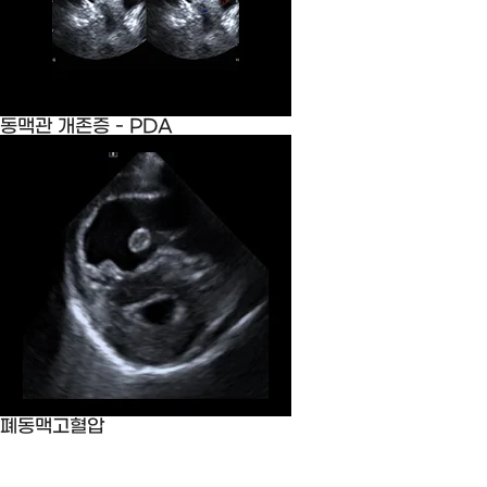
동맥관 개존증 - PDA
폐동맥고혈압