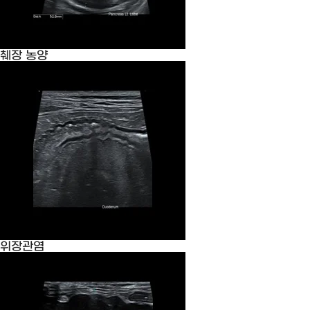
췌장 농양
위장관염