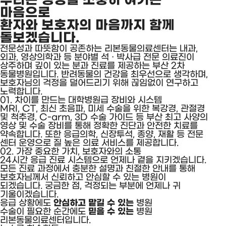
마음으로
환자와 보호자의 마음까지 함께
돌보겠습니다.
전문성과 따뜻함이 공존하는 리본동물의료센터는 내과,
외과, 영상의학과 등 분야별 석 · 박사급 전문 의료진이
상주하며 깊이 있는 분과 진료를 제공하는 부산 2차
동물병원입니다. 반려동물의 건강을 최우선으로 생각하며,
보호자님의 걱정을 덜어드리기 위해 끊임없이 연구하고
노력합니다.
리본동물의료센터
01.
차이를 만드는 대학병원급 장비와 시스템
MRI, CT, 최신 초음파, 미세 수술을 위한 복강경, 관절경
서비스
및 척추경, C-arm, 3D 수술 가이드 등
부산 최고 사양의
소개
영상 및 수술 장비를 통해 정확한 진단과 안전한 치료를
약속합니다.
또한 응급의학, 신장투석, 종양, 재활 등 전문
센터 운영으로 질 높은 의료 서비스를 제공합니다.
02.
가장 중요한 가치, 보호자와의 소통
24시간 응급 진료 시스템으로 언제나 곁을 지키겠습니다.
모든 진료 과정에서 충분한 설명과 친절한 안내를 통해
보호자님께서 신뢰하고 안심할 수 있는 병원이
되겠습니다. 궁금한 점, 걱정되는 부분에 언제나 귀
기울이겠습니다.
응급 상황에도
안심하고 맡길 수 있는
병원
수술이 필요한 순간에도
믿을 수 있는
병원
리본동물의료센터입니다.