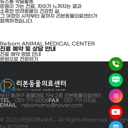
리본동물의료센터
8/10~8/16
뉴스룸
[강아지
학술활동
안과
믿음이 가는 진료, 차이가 느껴지는 결과
엑스레이]
진료
·
소중한 반려동물의 건강한 삶,
최혜원
안내
치과
그 여정의 시작부터 끝까지 리본동물의료센터가
영상과장,
진료일정
함께하겠습니다.
7월
및
원내교육
예약/
응급
Re:born ANIMAL MEDICAL CENTER
안내
진료 예약 및 상담 안내
진료 예약 방법 안내
본원으로 전화하기
부산 동래구 충렬대로 194 2층 리본동물의료센터
TEL
051-711-0006
FAX
051-711-0106
EMAIL
rebornamc@naver.com
© 2025.REBORNAMC. All Rights Reserved. Design
by KOWEB.